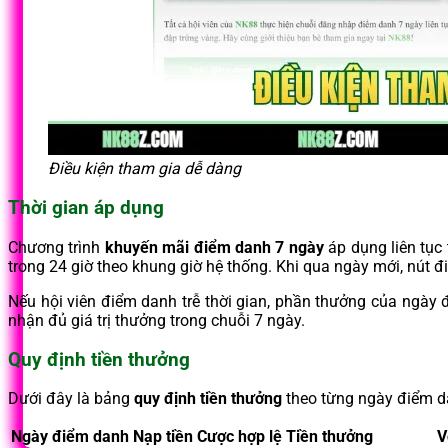
Điều kiện tham gia dễ dàng
Thời gian áp dụng
Chương trình
khuyến mãi điểm danh 7 ngày
áp dụng liên tục 
trong 24 giờ theo khung giờ hệ thống. Khi qua ngày mới, nút 
Nếu hội viên điểm danh trễ thời gian, phần thưởng của ngày đ
nhận đủ giá trị thưởng trong chuỗi 7 ngày.
Quy định tiền thưởng
Dưới đây là bảng
quy định tiền thưởng
theo từng ngày điểm da
Ngày điểm danh
Nạp tiền
Cược hợp lệ
Tiền thưởng
V