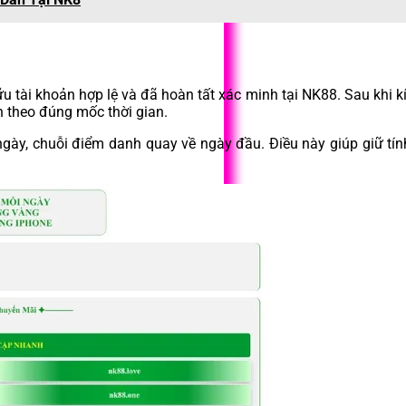
hữu tài khoản hợp lệ và đã hoàn tất xác minh tại NK88. Sau khi k
h theo đúng mốc thời gian.
t ngày, chuỗi điểm danh quay về ngày đầu. Điều này giúp giữ t