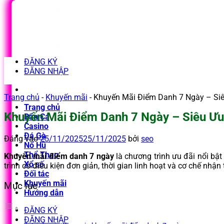
ĐĂNG KÝ
ĐĂNG NHẬP
Trang chủ
-
Khuyến mãi
-
Khuyến Mãi Điểm Danh 7 Ngày – Siê
Trang chủ
Khuyến Mãi Điểm Danh 7 Ngày – Siêu Ưu
Bắn Cá
Casino
Đá Gà
Đăng vào
25/11/2025
25/11/2025
bởi
seo
Nổ Hũ
Thể Thao
Khuyến mãi điểm danh 7 ngày
là chương trình ưu đãi nổi bật
Xổ số
trình có điều kiện đơn giản, thời gian linh hoạt và cơ chế nh
Đối tác
Khuyến mãi
Mục lục
Hướng dẫn
ĐĂNG KÝ
ĐĂNG NHẬP