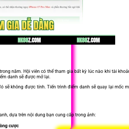
trong năm. Hội viên có thể tham gia bất kỳ lúc nào khi tài kh
điểm danh sẽ được mở lại.
ó sẽ không được tính. Tiến trình điểm danh sẽ quay lại mốc một
nh, dựa trên nội dung bạn cung cấp trong ảnh:
òng cược