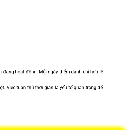
oản đang hoạt động. Mỗi ngày điểm danh chỉ hợp lệ
. Việc tuân thủ thời gian là yếu tố quan trọng để