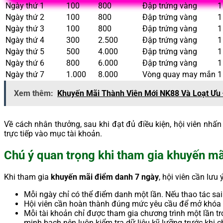
Ngày thứ 1
100
800
Đập trứng vàng
1
Ngày thứ 2
100
800
Đập trứng vàng
1
Ngày thứ 3
100
800
Đập trứng vàng
1
Ngày thứ 4
300
2.500
Đập trứng vàng
1
Ngày thứ 5
500
4.000
Đập trứng vàng
1
Ngày thứ 6
800
6.000
Đập trứng vàng
1
Ngày thứ 7
1.000
8.000
Vòng quay may mắn
1
Xem thêm:
Khuyến Mãi Thành Viên Mới NK88 Và Loạt Ưu
Về cách nhân thưởng, sau khi đạt đủ điều kiện, hội viên nh
trực tiếp vào mục tài khoản.
Chú ý quan trọng khi tham gia khuyến m
Khi tham gia
khuyến mãi điểm danh 7 ngày
, hội viên cần lưu
Mỗi ngày chỉ có thể điểm danh một lần. Nếu thao tác sai g
Hội viên cần hoàn thành đúng mức yêu cầu để mở khóa p
Mỗi tài khoản chỉ được tham gia chương trình một lần tr
minh bạch nên luôn kiểm tra dữ liệu kỹ lưỡng trước khi