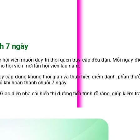
h 7 ngày
o hội viên muốn duy trì thói quen truy cập đều đặn. Mỗi ngày 
o hội viên mới lẫn hội viên lâu năm.
ruy cập đúng khung thời gian và thực hiện điểm danh, phần thư
hú khi hoàn thành chuỗi 7 ngày.
Giao diện nhà cái hiển thị đường tiến trình rõ ràng, giúp kiểm tra