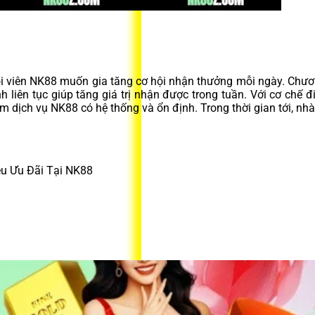
 viên NK88 muốn gia tăng cơ hội nhận thưởng mỗi ngày. Chương
liên tục giúp tăng giá trị nhận được trong tuần. Với cơ chế đ
ệm dịch vụ NK88 có hệ thống và ổn định. Trong thời gian tới, n
u Ưu Đãi Tại NK88