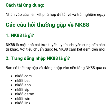
Cách tải ứng dụng:
Nhấn vào các liên kết phù hợp để tải về và trải nghiệm nga
Các câu hỏi thường gặp về NK88
1. NK88 là gì?
NK88
là một nhà cái trực tuyến uy tín, chuyên cung cấp các 
trí khác. Với tiêu chuẩn quốc tế, NK88 cam kết đem đến mô
2. Trang đăng nhập NK88 là gì?
Bạn có thể truy cập và đăng nhập vào nền tảng NK88 qua cá
nk88.com
nk88.bet
nk88.app
nk88.vip
nk88.game
nk88.win
nk88.link