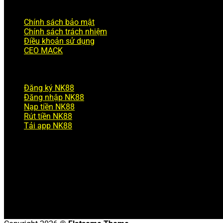
VỀ CHÚNG TÔI
Chính sách bảo mật
Chính sách trách nhiệm
Điều khoản sử dụng
CEO MACK
HƯỚNG DẪN
Đăng ký NK88
Đăng nhập NK88
Nạp tiền NK88
Rút tiền NK88
Tải app NK88
LIÊN HỆ
SĐT: 0985 475 962
EMAIL:
nk88zcom@gmail.com
Đ/C: 108 P. Giảng Võ, Kim Mã, Ba Đình, Hà Nội, Việt Nam
TELE: @macknk88